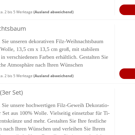
a. 2 bis 5 Werktage
(Ausland abweichend)
chts­baum
 Sie un­se­ren de­ko­ra­ti­ven Filz-​Weihnachtsbaum
olle, 13,5 cm x 13,5 cm groß, mit sta­bi­lem
n ver­schie­de­nen Far­ben er­hält­lich. Ge­stal­ten Sie
li­che At­mo­sphä­re nach Ihren Wün­schen
a. 2 bis 5 Werktage
(Ausland abweichend)
(3er Set)
 Sie un­se­re hoch­wer­ti­gen Filz-​Geweih De­ko­ra­tio­
 Set aus 100% Wolle. Viel­sei­tig ein­setz­bar für Ti­
nts­krän­ze und mehr. Ge­stal­ten Sie Ihre fest­li­che
i­on nach Ihren Wün­schen und ver­lei­hen Sie Ihrem