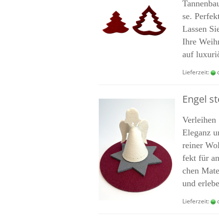
Tannenbaum
se. Per­fek
Las­sen Sie
Ihre Weih­n
auf lu­xu­ri
Lieferzeit:
c
Engel st
Ver­lei­hen
Ele­ganz u
rei­ner Wol
fekt für an
chen Ma­te­
und er­le­b
Lieferzeit:
c