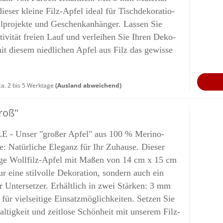
die­ser klei­ne Filz-​Apfel ideal für Tisch­de­ko­ra­tio­
l­pro­jek­te und Ge­schenk­an­hän­ger. Las­sen Sie
ti­vi­tät frei­en Lauf und ver­lei­hen Sie Ihren De­ko­
mit die­sem nied­li­chen Apfel aus Filz das ge­wis­se
a. 2 bis 5 Werktage
(Ausland abweichend)
roß"
 - Unser "gro­ßer Apfel" aus 100 % Merino-​
 Na­tür­li­che Ele­ganz für Ihr Zu­hau­se. Die­ser
i­ge Wollfilz-​Apfel mit Maßen von 14 cm x 15 cm
ur eine stil­vol­le De­ko­ra­ti­on, son­dern auch ein
er Un­ter­set­zer. Er­hält­lich in zwei Stär­ken: 3 mm
r viel­sei­ti­ge Ein­satz­mög­lich­kei­ten. Set­zen Sie
l­tig­keit und zeit­lo­se Schön­heit mit un­se­rem Filz-​