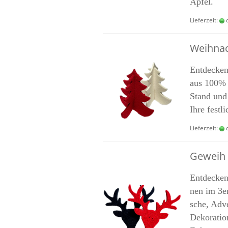
Apfel.
Lieferzeit:
c
Weih­na
Ent­de­cken
aus 100% W
Stand und i
Ihre fest­
Lieferzeit:
c
Ge­weih 
Ent­de­cken
nen im 3er
sche, Ad­ve
De­ko­ra­t