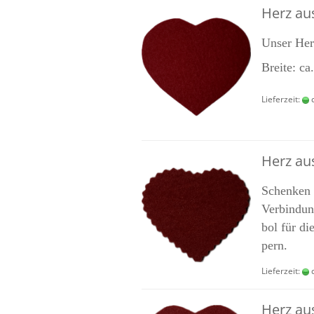
Herz aus
Unser Her
Brei­te: c
Lieferzeit:
c
Herz aus 
Schen­ken S
Ver­bin­du
bol für die
pern.
Lieferzeit:
c
Herz aus