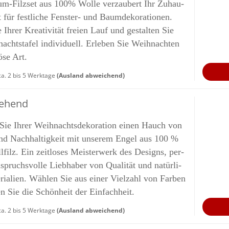
-​Filzset aus 100% Wolle ver­zau­bert Ihr Zu­hau­
t für fest­li­che Fenster-​ und Baum­de­ko­ra­tio­nen.
 Ihrer Krea­ti­vi­tät frei­en Lauf und ge­stal­ten Sie
achts­ta­fel in­di­vi­du­ell. Er­le­ben Sie Weih­nach­ten
ö­se Art.
a. 2 bis 5 Werktage
(Ausland abweichend)
e­hend
 Sie Ihrer Weih­nachts­de­ko­ra­ti­on einen Hauch von
nd Nach­hal­tig­keit mit un­se­rem Engel aus 100 %
l­filz. Ein zeit­lo­ses Meis­ter­werk des De­signs, per­
­spruchs­vol­le Lieb­ha­ber von Qua­li­tät und na­tür­li­
ria­li­en. Wäh­len Sie aus einer Viel­zahl von Far­ben
en Sie die Schön­heit der Ein­fach­heit.
a. 2 bis 5 Werktage
(Ausland abweichend)