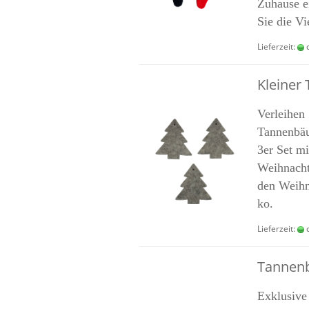
Zu­hau­se e
Sie die Viel
Lieferzeit:
c
Klei­ner
Ver­lei­hen
Tannenbäu
3er Set mit
Weihnachts
den Weih­n
ko.
Lieferzeit:
c
Tan­nen­
Ex­klu­si­ve