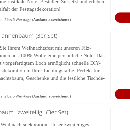
ine rus­ti­ka­le Note. Be­stel­len Sie jetzt und er­le­ben
­falt der Fest­tags­de­ko­ra­ti­on!
a. 2 bis 5 Werktage
(Ausland abweichend)
 Tan­nen­baum (3er Set)
 Sie Ihrem Weih­nachts­fest mit un­se­ren Filz-​
men aus 100% Wolle eine per­sön­li­che Note. Das
 vor­ge­fer­tig­tem Loch er­mög­licht schnel­le DIY-​
dekoration in Ihrer Lieb­lings­far­be. Per­fekt für
achts­baum, Ge­schen­ke und die fest­li­che Tisch­de­
a. 2 bis 5 Werktage
(Ausland abweichend)
baum "zwei­tei­lig" (3er Set)
 Weih­nachts­de­ko­ra­ti­on: Unser zwei­tei­li­ges