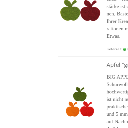
stär­ke ist 
nen, Bas­te
Ihrer Krea­
ra­tio­nen 
Etwas.
Lieferzeit:
c
Apfel "g
BIG APPLE
Schurwolle:
hoch­wer­t
ist nicht n
prak­ti­sch
und 5 mm fü
auf Nach­ha