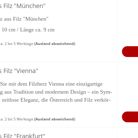
 Filz "Mün­chen"
z aus Filz "Mün­chen"
a. 10 cm / Länge ca. 9 cm
a. 2 bis 5 Werktage
(Ausland abweichend)
Filz "Vi­en­na"
ie mit dem Filz­herz Vi­en­na eine ein­zig­ar­ti­ge
ng aus Tra­di­ti­on und mo­der­nem De­sign – ein Sym­
 zeit­lo­se Ele­ganz, die Ös­ter­reich und Filz ver­kör­
a. 2 bis 5 Werktage
(Ausland abweichend)
 Filz "Frank­furt"