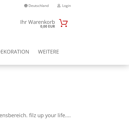
Deutschland
Login
Ihr Warenkorb
0,00 EUR
-Mail
DEKORATION
WEITERE
Passwort
nto erstellen
sswort vergessen?
sbereich. filz up your life....