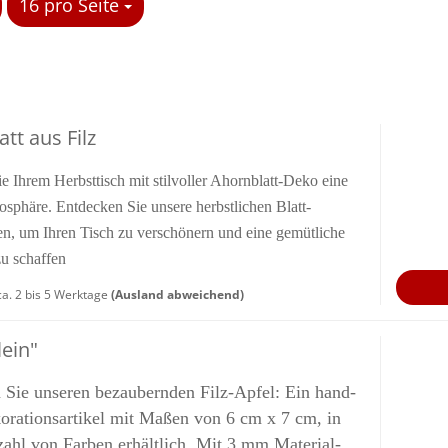
16 pro Seite
pro Seite
att aus Filz
Sie Ihrem Herbst­tisch mit stil­vol­ler Ahornblatt-​Deko eine
phä­re. Ent­de­cken Sie un­se­re herbst­li­chen Blatt-​
, um Ihren Tisch zu ver­schö­nern und eine ge­müt­li­che
u schaf­fen
a. 2 bis 5 Werktage
(Ausland abweichend)
lein"
 Sie un­se­ren be­zau­bern­den Filz-​Apfel: Ein hand­
ko­ra­ti­ons­ar­ti­kel mit Maßen von 6 cm x 7 cm, in
zahl von Far­ben er­hält­lich. Mit 3 mm Ma­te­ri­al­