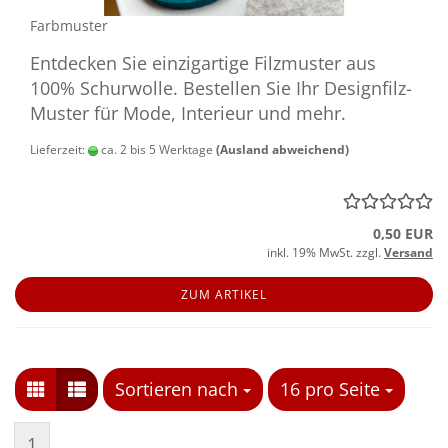
Farb­mus­ter
Ent­de­cken Sie ein­zig­ar­ti­ge Filz­mus­ter aus
100% Schur­wol­le. Be­stel­len Sie Ihr Designfilz-​
Muster für Mode, In­te­ri­eur und mehr.
Lieferzeit:
ca. 2 bis 5 Werktage
(Ausland abweichend)
0,50 EUR
inkl. 19% MwSt. zzgl.
Versand
ZUM ARTIKEL
Sortieren nach
Sortieren nach
16 pro Seite
pro Seite
1