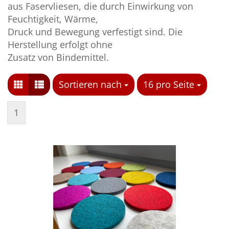
aus Faservliesen, die durch Einwirkung von
Feuchtigkeit, Wärme,
Druck und Bewegung verfestigt sind. Die
Herstellung erfolgt ohne
Zusatz von Bindemittel.
Sortieren nach
Sortieren nach
16 pro Seite
pro Seite
1