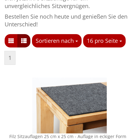
unvergleichliches Sitzvergnügen.
Bestellen Sie noch heute und genießen Sie den
Unterschied!
Sortieren nach
Sortieren nach
16 pro Seite
pro Seite
1
Filz Sitz­auf­la­gen 25 cm x 25 cm - Auf­la­ge in ecki­ger Form