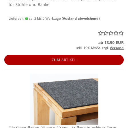
für Stüh­le und Bänke
Lieferzeit:
ca. 2 bis 5 Werktage
(Ausland abweichend)
ab 13,90 EUR
inkl. 19% MwSt. zzgl.
Versand
ZUM ARTIKEL
Filz Sitz­auf­la­gen 30 cm x 30 cm - Auf­la­ge in ecki­ger Form