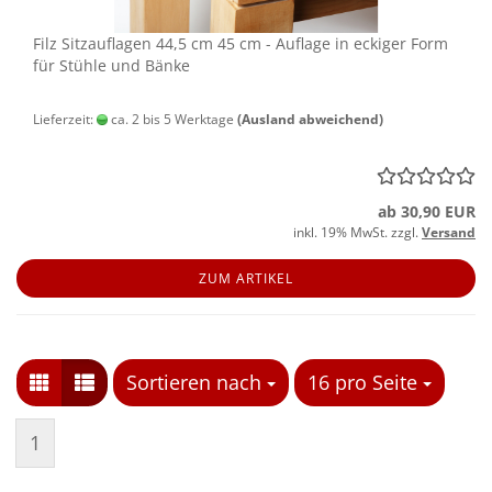
Filz Sitz­auf­la­gen 44,5 cm 45 cm - Auf­la­ge in ecki­ger Form
für Stüh­le und Bänke
Lieferzeit:
ca. 2 bis 5 Werktage
(Ausland abweichend)
ab 30,90 EUR
inkl. 19% MwSt. zzgl.
Versand
ZUM ARTIKEL
Sortieren nach
Sortieren nach
16 pro Seite
pro Seite
1