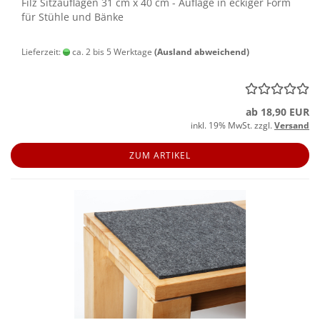
Filz Sitz­auf­la­gen 31 cm x 40 cm - Auf­la­ge in ecki­ger Form
für Stüh­le und Bänke
Lieferzeit:
ca. 2 bis 5 Werktage
(Ausland abweichend)
ab 18,90 EUR
inkl. 19% MwSt. zzgl.
Versand
ZUM ARTIKEL