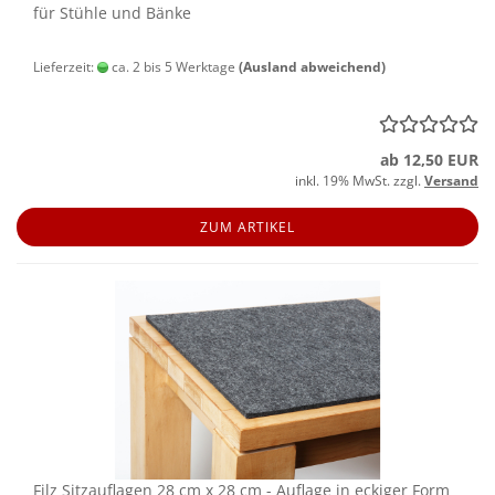
für Stüh­le und Bänke
Lieferzeit:
ca. 2 bis 5 Werktage
(Ausland abweichend)
ab 12,50 EUR
inkl. 19% MwSt. zzgl.
Versand
ZUM ARTIKEL
Filz Sitz­auf­la­gen 28 cm x 28 cm - Auf­la­ge in ecki­ger Form