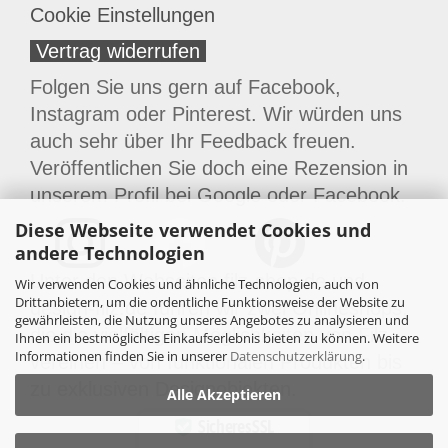
Cookie Einstellungen
Vertrag widerrufen
Folgen Sie uns gern auf Facebook,
Instagram oder Pinterest. Wir würden uns
auch sehr über Ihr Feedback freuen.
Veröffentlichen Sie doch eine Rezension in
unserem Profil bei
Google
oder
Facebook
.
Diese Webseite verwendet Cookies und
andere Technologien
Unter den Webseiten filz-shop.de und
Wir verwenden Cookies und ähnliche Technologien, auch von
Drittanbietern, um die ordentliche Funktionsweise der Website zu
design-filz.de führen wir zwei Onlineshops,
gewährleisten, die Nutzung unseres Angebotes zu analysieren und
die die vielfältigen Möglichkeiten von Filz
Ihnen ein bestmögliches Einkaufserlebnis bieten zu können. Weitere
Informationen finden Sie in unserer
Datenschutzerklärung
.
vereinen – von funktionalen Produkten bis
zu exklusiven Designobjekten.
Alle Akzeptieren
Sicheres SSL