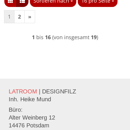
Sortieren nach
Sortieren nach
16 pro Seite
pro Seite
1
2
»
1
bis
16
(von insgesamt
19
)
LATROOM
| DESIGNFILZ
Inh. Heike Mund
Büro:
Alter Weinberg 12
14476 Potsdam