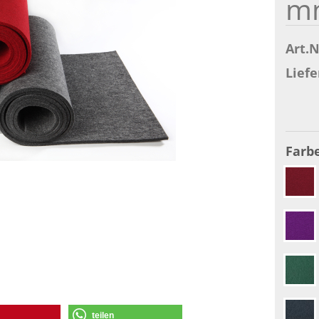
m
Art.N
Liefe
Farbe
teilen