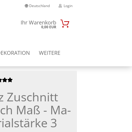
Deutschland
Login
Ihr Warenkorb
0,00 EUR
-Mail
DEKORATION
WEITERE
Passwort
lz Zu­schnitt
nto erstellen
sswort vergessen?
ch Maß - Ma­
ri­al­stär­ke 3