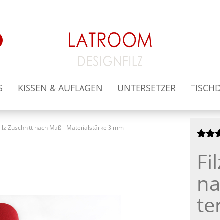
Lieferland
Suche...
E
S
KISSEN & AUFLAGEN
UNTERSETZER
TISCH
Filz Zuschnitt nach Maß - Materialstärke 3 mm
Fi
Ko
Pa
na
te­