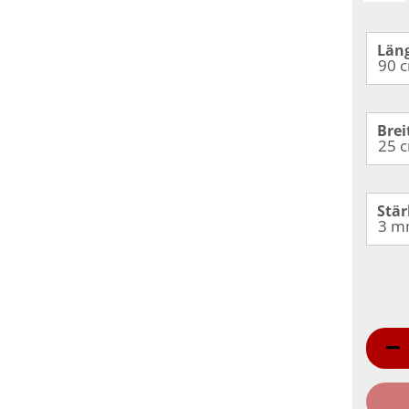
Län
Brei
Stär