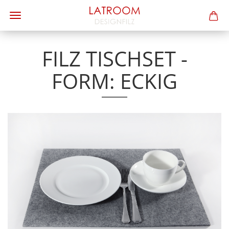
FILZ TISCHSET -
FORM: ECKIG