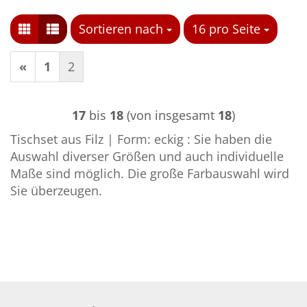
Sortieren nach
Sortieren nach
16 pro Seite
pro Seite
«
1
2
17
bis
18
(von insgesamt
18
)
Tischset aus Filz | Form: eckig : Sie haben die
Auswahl diverser Größen und auch individuelle
Maße sind möglich. Die große Farbauswahl wird
Sie überzeugen.