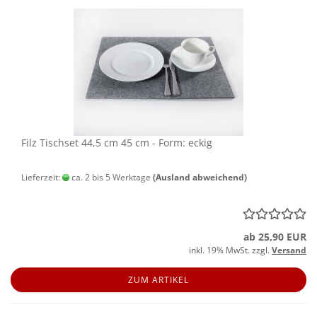
Filz Tisch­set 44,5 cm 45 cm - Form: eckig
Lieferzeit:
ca. 2 bis 5 Werktage
(Ausland abweichend)
ab 25,90 EUR
inkl. 19% MwSt. zzgl.
Versand
ZUM ARTIKEL