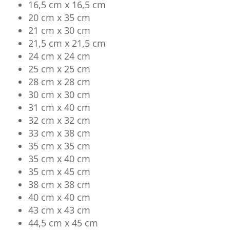
16,5 cm x 16,5 cm
20 cm x 35 cm
21 cm x 30 cm
21,5 cm x 21,5 cm
24 cm x 24 cm
25 cm x 25 cm
28 cm x 28 cm
30 cm x 30 cm
31 cm x 40 cm
32 cm x 32 cm
33 cm x 38 cm
35 cm x 35 cm
35 cm x 40 cm
35 cm x 45 cm
38 cm x 38 cm
40 cm x 40 cm
43 cm x 43 cm
44,5 cm x 45 cm