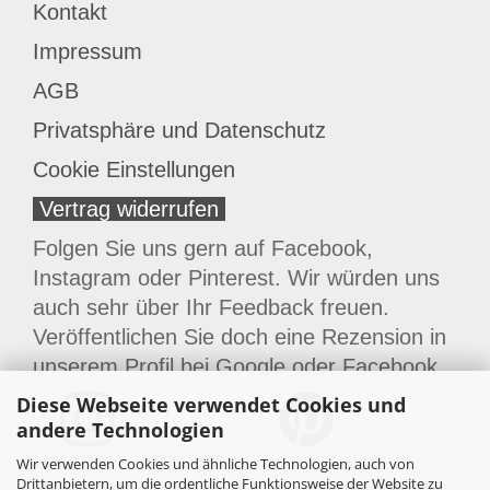
Kontakt
Impressum
AGB
Privatsphäre und Datenschutz
Cookie Einstellungen
Vertrag widerrufen
Folgen Sie uns gern auf Facebook,
Instagram oder Pinterest. Wir würden uns
auch sehr über Ihr Feedback freuen.
Veröffentlichen Sie doch eine Rezension in
unserem Profil bei
Google
oder
Facebook
.
Diese Webseite verwendet Cookies und
andere Technologien
Unter den Webseiten filz-shop.de und
Wir verwenden Cookies und ähnliche Technologien, auch von
Drittanbietern, um die ordentliche Funktionsweise der Website zu
design-filz.de führen wir zwei Onlineshops,