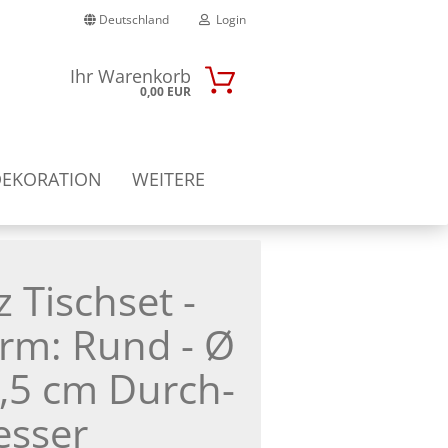
Deutschland
Login
Ihr Warenkorb
0,00 EUR
-Mail
DEKORATION
WEITERE
Passwort
z Tisch­set -
nto erstellen
rm: Rund - Ø
sswort vergessen?
,5 cm Durch­
s­ser