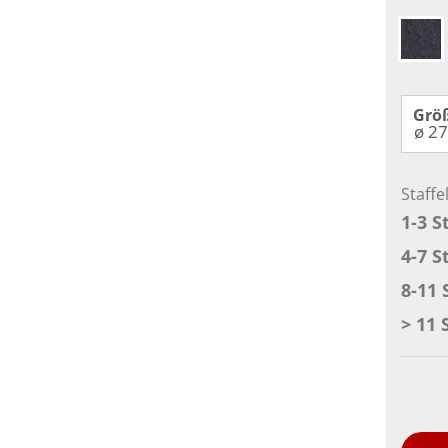
Grö
Staffe
1-3 S
4-7 S
8-11 
> 11 