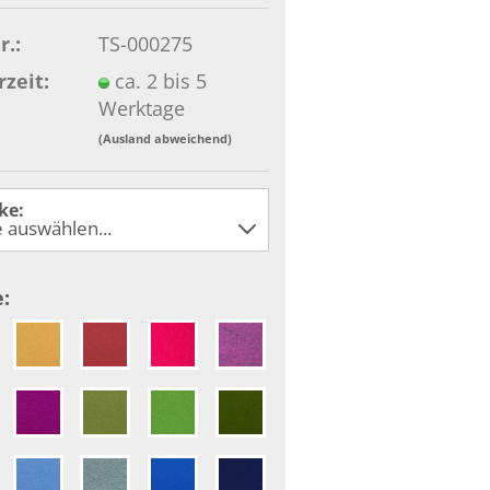
r.:
TS-000275
rzeit:
ca. 2 bis 5
Werktage
(Ausland abweichend)
ke:
: