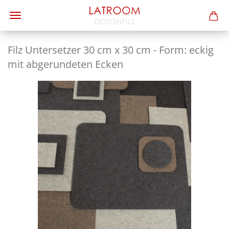
Filz Un­ter­set­zer 30 cm x 30 cm - Form: eckig
mit ab­ge­run­de­ten Ecken