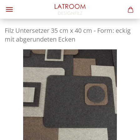
Filz Un­ter­set­zer 35 cm x 40 cm - Form: eckig
mit ab­ge­run­de­ten Ecken