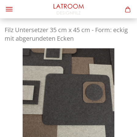
Filz Un­ter­set­zer 35 cm x 45 cm - Form: eckig
mit ab­ge­run­de­ten Ecken