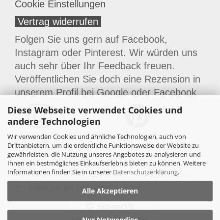
Cookie Einstellungen
Vertrag widerrufen
Folgen Sie uns gern auf Facebook,
Instagram oder Pinterest. Wir würden uns
auch sehr über Ihr Feedback freuen.
Veröffentlichen Sie doch eine Rezension in
unserem Profil bei
Google
oder
Facebook
.
Diese Webseite verwendet Cookies und
andere Technologien
Unter den Webseiten filz-shop.de und
Wir verwenden Cookies und ähnliche Technologien, auch von
Drittanbietern, um die ordentliche Funktionsweise der Website zu
design-filz.de führen wir zwei Onlineshops,
gewährleisten, die Nutzung unseres Angebotes zu analysieren und
die die vielfältigen Möglichkeiten von Filz
Ihnen ein bestmögliches Einkaufserlebnis bieten zu können. Weitere
Informationen finden Sie in unserer
Datenschutzerklärung
.
vereinen – von funktionalen Produkten bis
zu exklusiven Designobjekten.
Alle Akzeptieren
Sicheres SSL
Verifiziert von:
Trustindex
Nur Notwendige