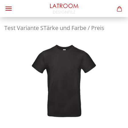
Test Va­ri­an­te STär­ke und Farbe / Preis